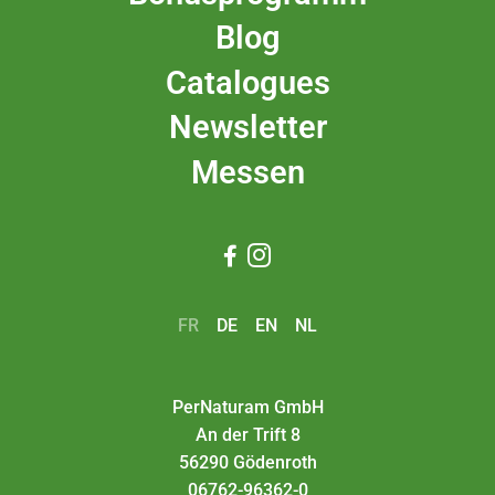
Blog
Catalogues
Newsletter
Messen


FR
DE
EN
NL
PerNaturam GmbH
An der Trift 8
56290 Gödenroth
06762-96362-0