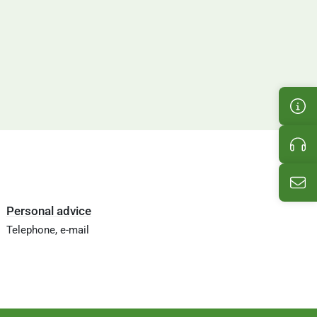
Cus
Pro
Ema
Personal advice
Telephone, e-mail