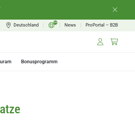
.
EN
Deutschland
News
ProPortal – B2B
DE
FR
NL
turam
Bonusprogramm
atze