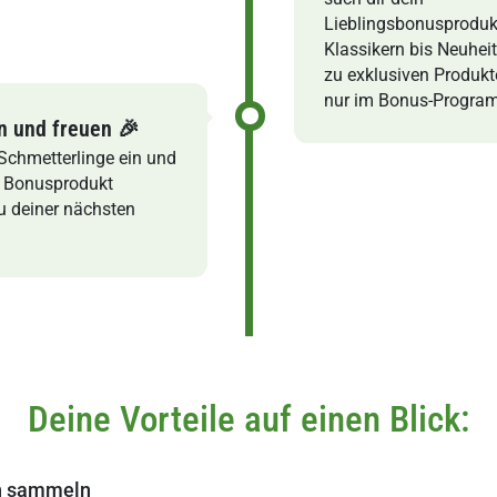
Lieblingsbonusproduk
Klassikern bis Neuheit
zu exklusiven Produkte
nur im Bonus-Program
en und freuen 🎉
Schmetterlinge ein und
n Bonusprodukt
u deiner nächsten
Deine Vorteile auf einen Blick:
h sammeln