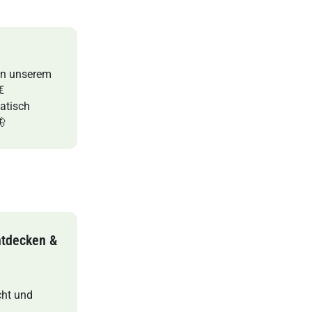
in unserem
€
atisch
🦋
ntdecken &
cht
und