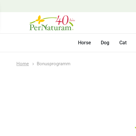
Horse
Dog
Cat
Home
Bonusprogramm