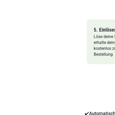
5. Einlös
Löse deine 
erhalte dei
kostenlos z
Bestellung.
✔️
Automatisc