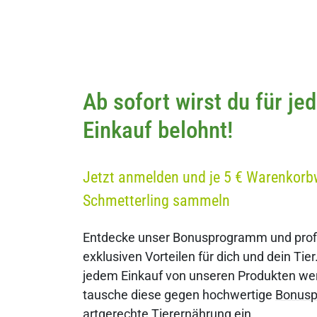
Ab sofort wirst du für je
Einkauf belohnt!
Jetzt anmelden und je 5 € Warenkorb
Schmetterling sammeln
Entdecke unser Bonusprogramm und profi
exklusiven Vorteilen für dich und dein Tie
jedem Einkauf von unseren Produkten wer
tausche diese gegen hochwertige
Bonusp
artgerechte Tierernährung ein.