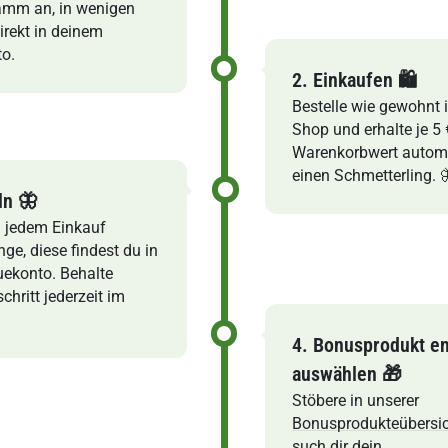
amm an, in wenigen
rekt in deinem
o.
2. Einkaufen 🛍️
Bestelle wie gewohnt 
Shop und erhalte je 5 
Warenkorbwert autom
einen Schmetterling. 
ln 🦋
 jedem Einkauf
nge, diese findest du in
uekonto. Behalte
chritt jederzeit im
4. Bonusprodukt e
auswählen 🎁
Stöbere in unserer
Bonusprodukteübersi
such dir dein