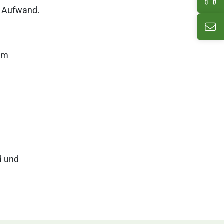
e Aufwand.
Ema
em
d und