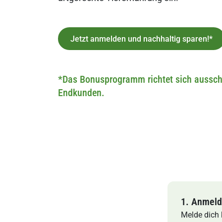
Jetzt anmelden und nachhaltig sparen!*
*Das Bonusprogramm richtet sich ausschl
Endkunden.
1. Anmeld
Melde dich 