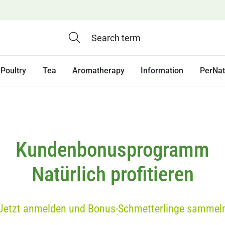
Poultry
Tea
Aromatherapy
Information
PerNa
Kundenbonusprogramm
Natürlich profitieren
Jetzt anmelden und Bonus-Schmetterlinge sammel