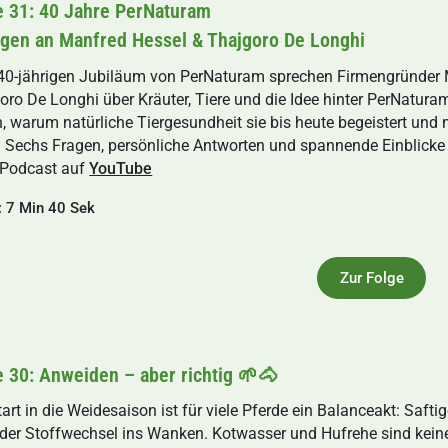
e 31: 40 Jahre PerNaturam
agen an Manfred Hessel & Thajgoro De Longhi
0-jährigen Jubiläum von PerNaturam sprechen Firmengründer 
oro De Longhi über Kräuter, Tiere und die Idee hinter PerNaturam
, warum natürliche Tiergesundheit sie bis heute begeistert und
t. Sechs Fragen, persönliche Antworten und spannende Einblicke
Podcast auf
YouTube
: 7 Min 40 Sek
Zur Folge
e 30: Anweiden – aber richtig 🌱🐴
tart in die Weidesaison ist für viele Pferde ein Balanceakt: Saft
 der Stoffwechsel ins Wanken. Kotwasser und Hufrehe sind keine 