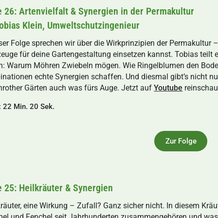
e 26: Artenvielfalt & Synergien in der Permakultur
Tobias Klein, Umweltschutzingenieur
eser Folge sprechen wir über die Wirkprinzipien der Permakultur – 
euge für deine Gartengestaltung einsetzen kannst. Tobias teilt
n: Warum Möhren Zwiebeln mögen. Wie Ringelblumen den Boden
nationen echte Synergien schaffen. Und diesmal gibt’s nicht nu
rother Gärten auch was fürs Auge. Jetzt auf
Youtube
reinschau
: 22 Min. 20 Sek.
Zur Folge
e 25: Heilkräuter & Synergien
Kräuter, eine Wirkung – Zufall? Ganz sicher nicht. In diesem Krä
l und Fenchel seit Jahrhunderten zusammengehören und was e