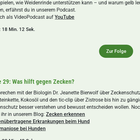
 spielen, wie Weidenrinde unterstützen kann – und warum gelb 
n, erfährst du in unserem Podcast.
ch als VideoPodcast auf
YouTube
: 18 Min. 12 Sek.
Zur Folge
e 29: Was hilft gegen Zecken?
prechen mit der Biologin Dr. Jeanette Bierwolf über Zeckensch
teinkette, Kokosöl und den tic-clip über Zistrose bis hin zu gängi
nschutz besser verstehen und bewusst entscheiden wollen. N
t ihr in unserem Blog:
Zecken erkennen
enübertragene Erkrankungen beim Hund
maniose bei Hunden