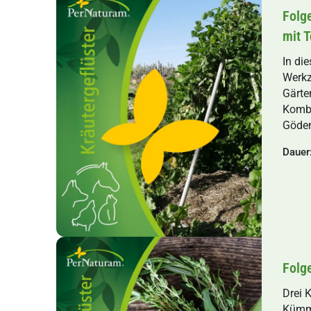
Folg
mit 
In di
Werkz
Gärte
Kombi
Göden
Dauer
Folg
Drei 
Kümme