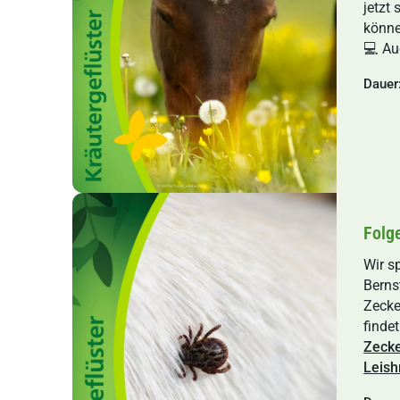
jetzt
könne
💻 Au
Dauer
Folg
Wir s
Berns
Zecke
finde
Zeck
Leish