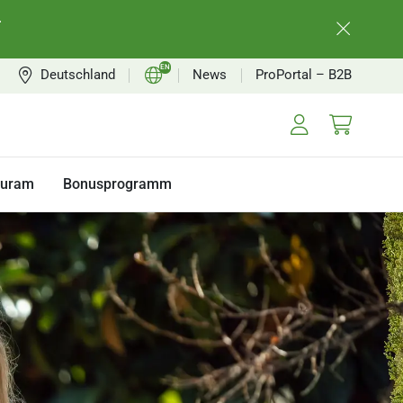
.
EN
Deutschland
News
ProPortal – B2B
DE
FR
NL
turam
Bonusprogramm