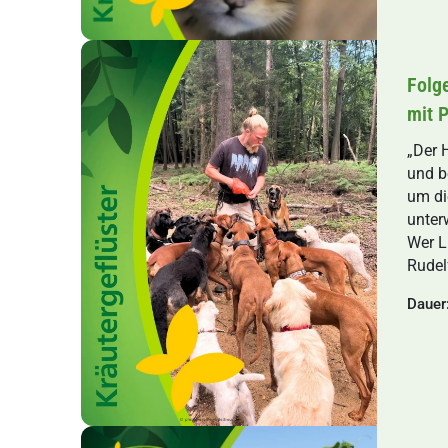
Folg
mit 
„Der 
und b
um di
unter
Wer L
Rudel
Dauer