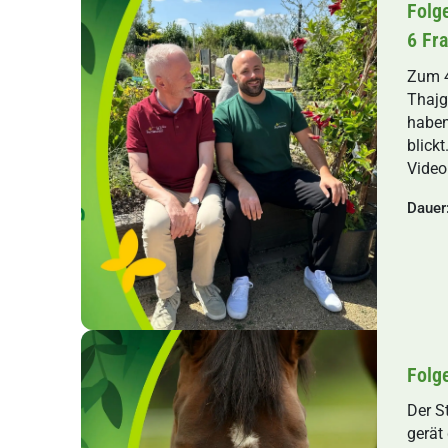
Folg
6 Fr
Zum 4
Thajg
haben
blick
Video
Dauer
Folg
Der S
gerät