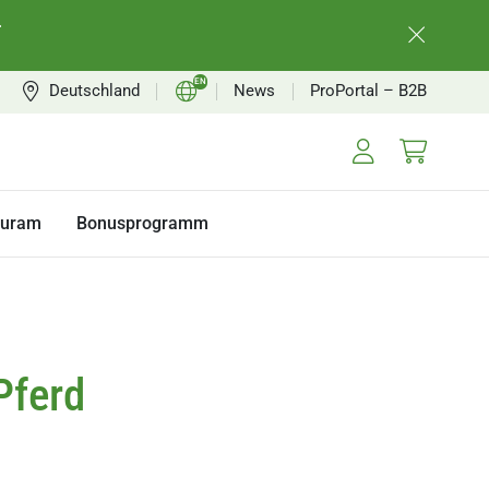
.
EN
Deutschland
News
ProPortal – B2B
DE
FR
NL
turam
Bonusprogramm
Pferd