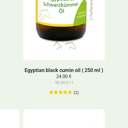
Egyptian black cumin oil ( 250 ml )
24.00 €
96.00 € / l
(2)