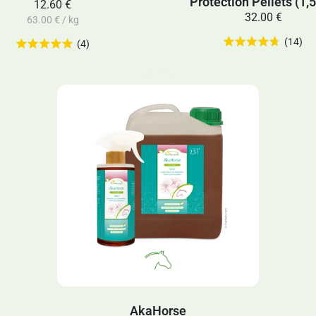
Protection Pellets (1,5
12.60 €
32.00 €
63.00 € / kg
(14)
(4)
AkaHorse