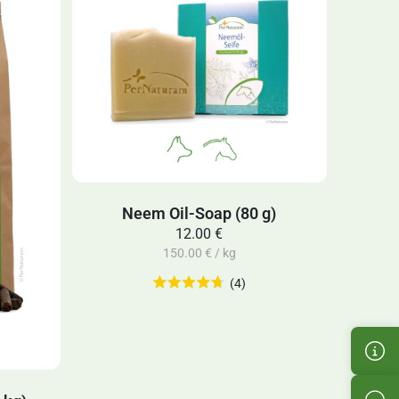
Neem Oil-Soap (80 g)
12.00 €
150.00 € / kg
(4)
Cus
Pro