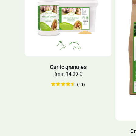
Garlic granules
from
14.00 €
(11)
Cr