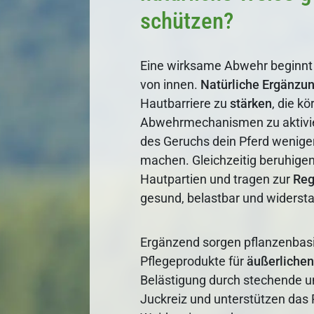
schützen?
Eine wirksame Abwehr beginnt 
von innen.
Natürliche
Ergänzu
Hautbarriere zu
stärken
, die k
Abwehrmechanismen zu aktivie
des Geruchs dein Pferd weniger 
machen. Gleichzeitig beruhige
Hautpartien und tragen zur
Reg
gesund, belastbar und widerst
Ergänzend sorgen pflanzenbasi
Pflegeprodukte für
äußerliche
Belästigung durch stechende u
Juckreiz und unterstützen das 