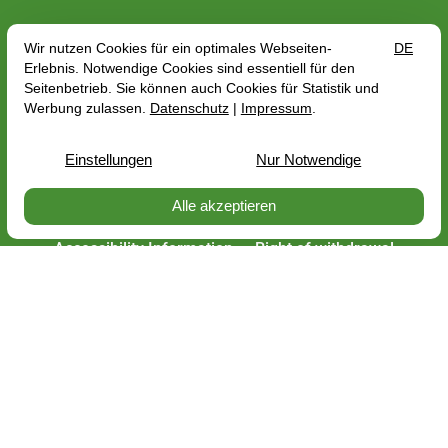
PerNaturam GmbH
An der Trift 8
56290 Gödenroth
06762-96362-0
info@pernaturam.de
Privacy
Imprint
Shipping costs
General Terms and Conditions
Accessibility Information
Right of withdrawal