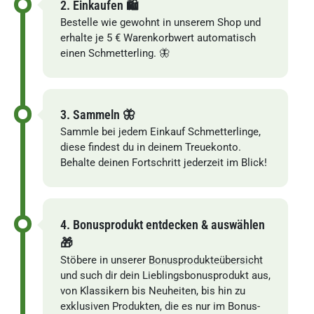
2. Einkaufen 🛍️
Bestelle wie gewohnt in unserem Shop und
erhalte je 5 € Warenkorbwert automatisch
einen Schmetterling. 🦋
3. Sammeln 🦋
Sammle bei jedem Einkauf Schmetterlinge,
diese findest du in deinem Treuekonto.
Behalte deinen Fortschritt jederzeit im Blick!
4. Bonusprodukt entdecken & auswählen
🎁
Stöbere in unserer
Bonusprodukteübersicht
und such dir dein Lieblingsbonusprodukt aus,
von Klassikern bis Neuheiten, bis hin zu
exklusiven Produkten, die es nur im Bonus-