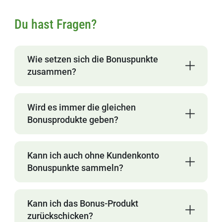
Du hast Fragen?
Wie setzen sich die Bonuspunkte
zusammen?
Wird es immer die gleichen
Bonusprodukte geben?
Kann ich auch ohne Kundenkonto
Bonuspunkte sammeln?
Kann ich das Bonus-Produkt
zurückschicken?