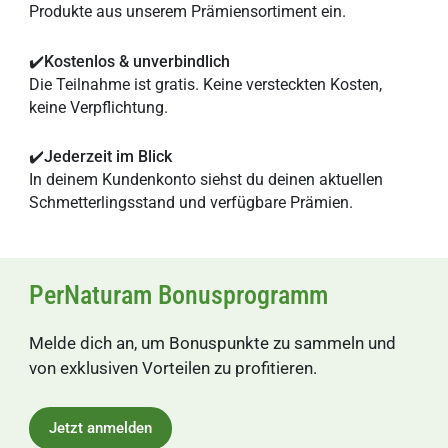
Produkte aus unserem Prämiensortiment ein.
✔️
Kostenlos & unverbindlich
Die Teilnahme ist gratis. Keine versteckten Kosten,
keine Verpflichtung.
✔️
Jederzeit im Blick
In deinem Kundenkonto siehst du deinen aktuellen
Schmetterlingsstand und verfügbare Prämien.
PerNaturam Bonusprogramm
Melde dich an, um Bonuspunkte zu sammeln und
von exklusiven Vorteilen zu profitieren.
Jetzt anmelden