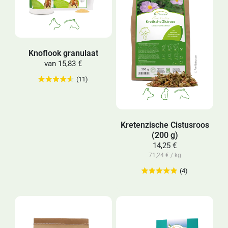
Knoflook granulaat
van
15,83 €
(11)
Kretenzische Cistusroos
(200 g)
14,25 €
71,24 € / kg
(4)