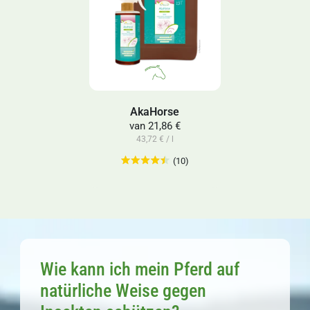
AkaHorse
van
21,86 €
43,72 € / l
(10)
Wie kann ich mein Pferd auf
natürliche Weise gegen