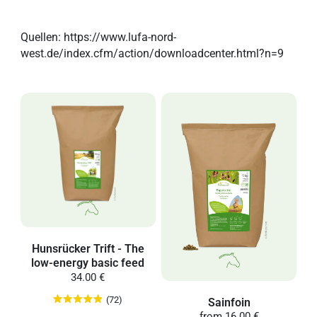
Quellen: https://www.lufa-nord-
west.de/index.cfm/action/downloadcenter.html?n=9
Hunsrücker Trift - The
low-energy basic feed
34.00 €
(72)
Sainfoin
from
16.00 €