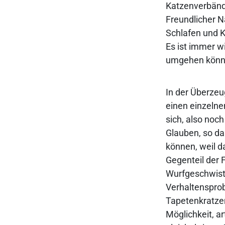
Katzenverbände
Freundlicher 
Schlafen und K
Es ist immer w
umgehen könn
In der Überzeu
einen einzelne
sich, also noc
Glauben, so d
können, weil d
Gegenteil der 
Wurfgeschwiste
Verhaltensprob
Tapetenkratzen
Möglichkeit, a