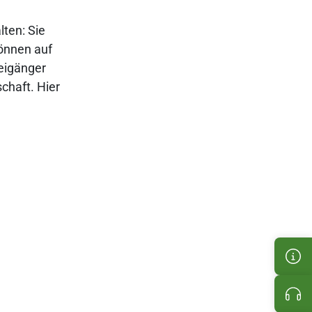
lten: Sie
önnen auf
eigänger
chaft. Hier
Cus
Pro