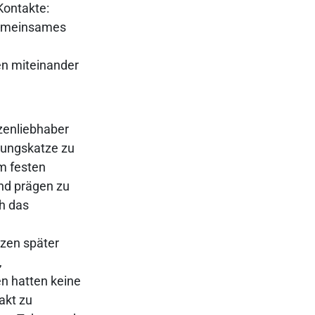
Kontakte:
 gemeinsames
en miteinander
zenliebhaber
nungskatze zu
im festen
nd prägen zu
ch das
tzen später
,
en hatten keine
akt zu