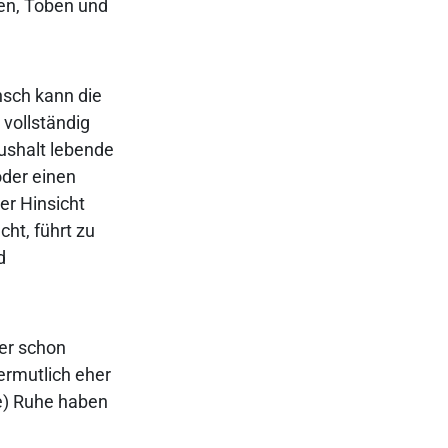
gen, Toben und
nsch kann die
 vollständig
ushalt lebende
der einen
ser Hinsicht
ht, führt zu
d
mer schon
ermutlich eher
te) Ruhe haben