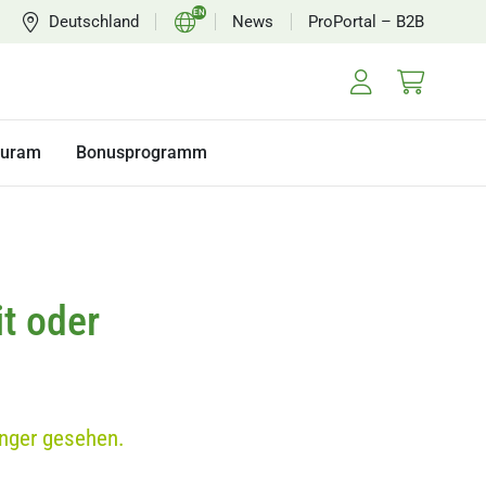
EN
Deutschland
News
ProPortal – B2B
DE
FR
NL
turam
Bonusprogramm
t oder
änger gesehen.