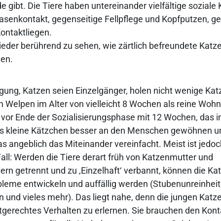
 gibt. Die Tiere haben untereinander vielfältige soziale 
Nasenkontakt, gegenseitige Fellpflege und Kopfputzen,
ontaktliegen.
ieder berührend zu sehen, wie zärtlich befreundete Katz
en.
gung, Katzen seien Einzelgänger, holen nicht wenige Kat
n Welpen im Alter von vielleicht 8 Wochen als reine Woh
h vor Ende der Sozialisierungsphase mit 12 Wochen, das 
as kleine Kätzchen besser an den Menschen gewöhnen u
as angeblich das Miteinander vereinfacht. Meist ist jedo
Fall: Werden die Tiere derart früh von Katzenmutter und
rn getrennt und zu ‚Einzelhaft‘ verbannt, können die Ka
leme entwickeln und auffällig werden (Stubenunreinheit
 und vieles mehr). Das liegt nahe, denn die jungen Katz
rtgerechtes Verhalten zu erlernen. Sie brauchen den Kont