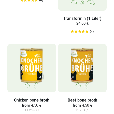
(4)
Transformin (1 Liter)
24.00 €
(4)
Chicken bone broth
Beef bone broth
from
4.50 €
from
4.50 €
11.25 € / l
11.25 € / l