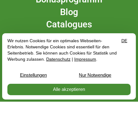
Blog
Catalogues
Newsletter
Messen


EN
DE
FR
NL
PerNaturam GmbH
An der Trift 8
56290 Gödenroth