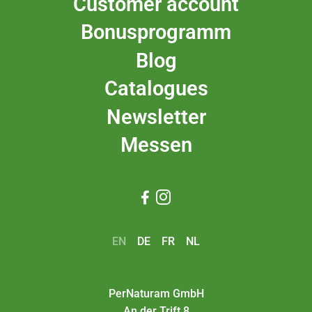
Customer account
Bonusprogramm
Blog
Catalogues
Newsletter
Messen


EN
DE
FR
NL
PerNaturam GmbH
An der Trift 8