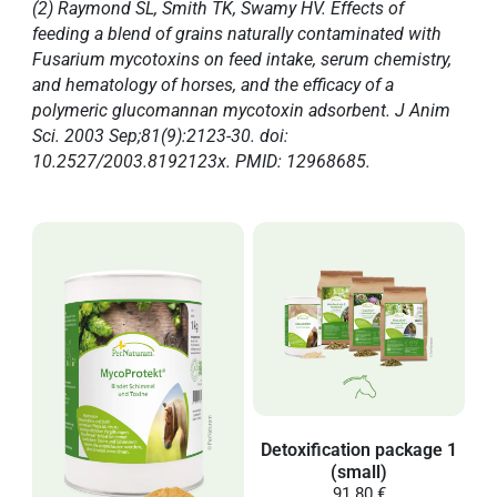
(2) Raymond SL, Smith TK, Swamy HV. Effects of
feeding a blend of grains naturally contaminated with
Fusarium mycotoxins on feed intake, serum chemistry,
and hematology of horses, and the efficacy of a
polymeric glucomannan mycotoxin adsorbent. J Anim
Sci. 2003 Sep;81(9):2123-30. doi:
10.2527/2003.8192123x. PMID: 12968685.
Detoxification package 1
(small)
91.80 €