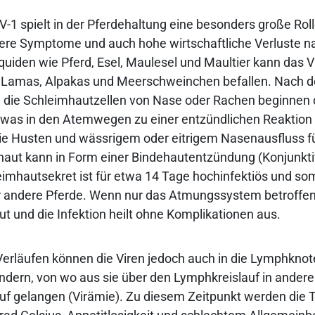
V-1 spielt in der Pferdehaltung eine besonders große Roll
ere Symptome und auch hohe wirtschaftliche Verluste na
uiden wie Pferd, Esel, Maulesel und Maultier kann das V
Lamas, Alpakas und Meerschweinchen befallen. Nach 
n die Schleimhautzellen von Nase oder Rachen beginnen d
 was in den Atemwegen zu einer entzündlichen Reaktion
 Husten und wässrigem oder eitrigem Nasenausfluss fü
ut kann in Form einer Bindehautentzündung (Konjunktivi
eimhautsekret ist für etwa 14 Tage hochinfektiös und som
 andere Pferde. Wenn nur das Atmungssystem betroffen is
ut und die Infektion heilt ohne Komplikationen aus.
erläufen können die Viren jedoch auch in die Lymphknot
ern, von wo aus sie über den Lymphkreislauf in andere
auf gelangen (Virämie). Zu diesem Zeitpunkt werden die T