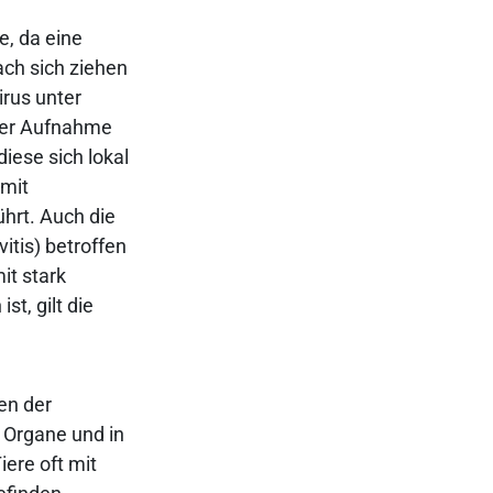
e, da eine
ch sich ziehen
irus unter
der Aufnahme
iese sich lokal
 mit
hrt. Auch die
tis) betroffen
it stark
t, gilt die
en der
 Organe und in
iere oft mit