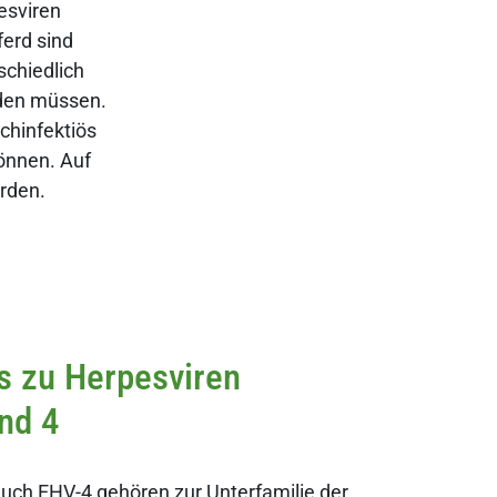
esviren
erd sind
schiedlich
den müssen.
chinfektiös
önnen. Auf
rden.
s zu Herpesviren
nd 4
uch EHV-4 gehören zur Unterfamilie der