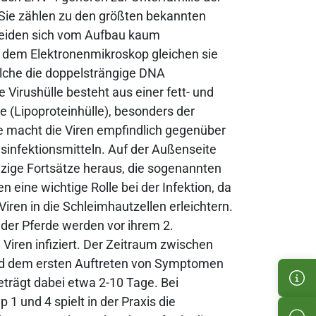
Sie zählen zu den größten bekannten
heiden sich vom Aufbau kaum
 dem Elektronenmikroskop gleichen sie
lche die doppelsträngige DNA
e Virushülle besteht aus einer fett- und
e (Lipoproteinhülle), besonders der
le macht die Viren empfindlich gegenüber
sinfektionsmitteln. Auf der Außenseite
nzige Fortsätze heraus, die sogenannten
en eine wichtige Rolle bei der Infektion, da
 Viren in die Schleimhautzellen erleichtern.
 der Pferde werden vor ihrem 2.
Viren infiziert. Der Zeitraum zwischen
d dem ersten Auftreten von Symptomen
Cus
eträgt dabei etwa 2-10 Tage. Bei
 1 und 4 spielt in der Praxis die
Pro