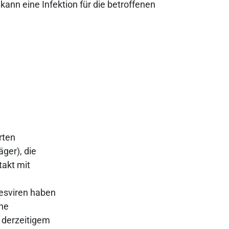
kann eine Infektion für die betroffenen
rten
ger), die
takt mit
pesviren haben
ne
h derzeitigem