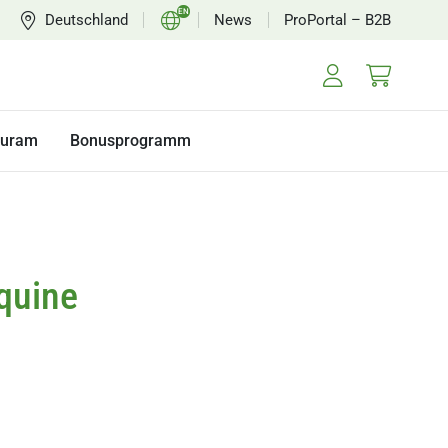
EN
Deutschland
News
ProPortal – B2B
DE
FR
NL
turam
Bonusprogramm
quine