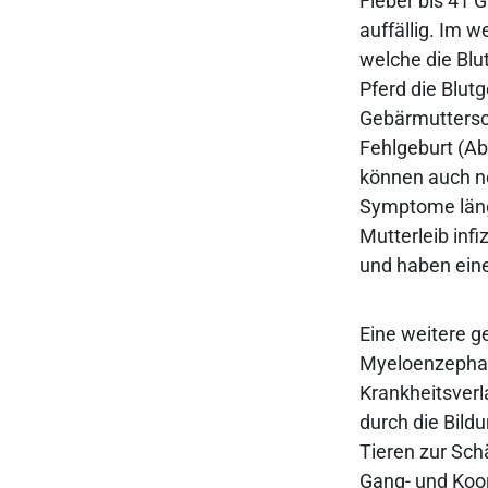
Fieber bis 41 
auffällig. Im 
welche die Bl
Pferd die Blut
Gebärmuttersch
Fehlgeburt (Abo
können auch n
Symptome längs
Mutterleib inf
und haben ein
Eine weitere g
Myeloenzephal
Krankheitsverl
durch die Bil
Tieren zur Sch
Gang- und Koor