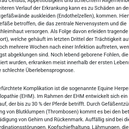
Grad Celsius, Appetitlosigkeit und schlechtem Allgemeinb
weiteren Verlauf der Erkrankung kann es zu Schäden an de
utgefäßwände auskleiden (Endothelzellen), kommen. Hier
gefäße betroffen, die das zentrale Nervensystem und die
leimhaut versorgen. Als Folge davon erleiden tragende 
rt), welche gehäuft im letzten Drittel der Trächtigkeit auf
och mehrere Wochen nach einer Infektion auftreten, we
t abgeklungen sind. Noch lebend geborene Fohlen, die 
iziert wurden, erkranken meist innerhalb der ersten Lebe
e schlechte Überlebensprognose.
efürchtete Komplikation ist die sogenannte Equine Herpe
opathie (EHM). Im Rahmen der EHM entwickelt sich ein 
auf, der bis zu 30 % der Pferde betrifft. Durch Gefäßent
dung von Blutklumpen (Thrombosen) kommt es bei den be
ädigung von Gehirn und Rückenmark. Auffällig sind bei d
dinationsstörungen, Kopfschiefhaltung, Lähmungen, die 