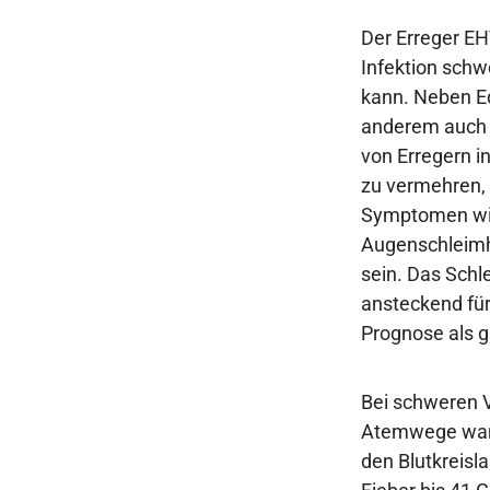
Der Erreger EH
Infektion schw
kann. Neben Eq
anderem auch 
von Erregern i
zu vermehren,
Symptomen wie
Augenschleimha
sein. Das Schl
ansteckend für
Prognose als g
Bei schweren V
Atemwege wand
den Blutkreisl