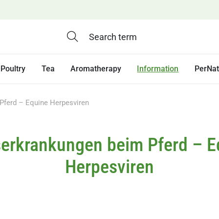
Poultry
Tea
Aromatherapy
Information
PerNa
Pferd – Equine Herpesviren
serkrankungen beim Pferd – E
Herpesviren