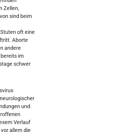
efinden
n Zellen,
von sind beim
Stuten oft eine
tritt. Aborte
nn andere
bereits im
nstage schwer
svirus
neurologischer
zündungen und
troffenen
iesem Verlauf
vor allem die