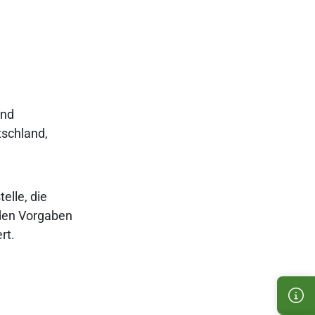
und
tschland,
elle, die
 den Vorgaben
rt.
Kun