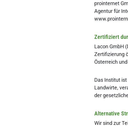
prointernet G
Agentur für In
www.prointern
Zertifiziert 
Lacon GmbH (DE
Zertifizierung
Österreich un
Das Institut is
Landwirte, ve
der gesetzlich
Alternative St
Wir sind zur T