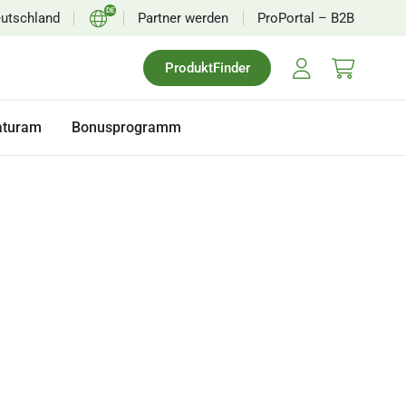
DE
utschland
Partner werden
ProPortal – B2B
EN
ProduktFinder
FR
NL
aturam
Bonusprogramm