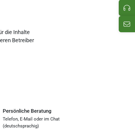
Pro
E-M
r die Inhalte
deren Betreiber
Persönliche Beratung
Telefon, E-Mail oder im Chat
(deutschsprachig)