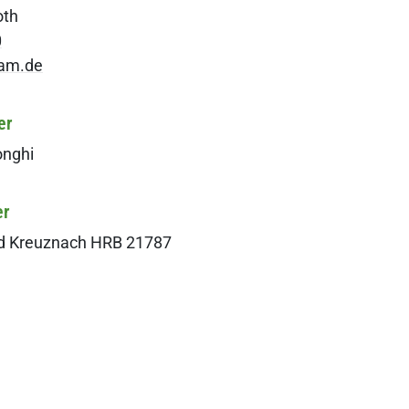
oth
0
ram.de
er
onghi
er
d Kreuznach HRB 21787