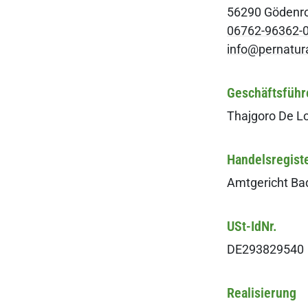
56290 Gödenr
06762-96362-
info@pernatu
Geschäftsführ
Thajgoro De L
Handelsregist
Amtgericht Ba
USt-IdNr.
DE293829540
Realisierung