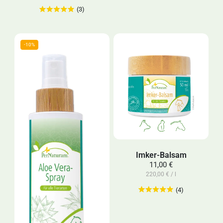
(3)
Imker-Balsam
11,00 €
220,00 € / l
(4)