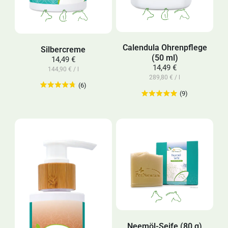
Calendula Ohrenpflege
Silbercreme
(50 ml)
14,49 €
14,49 €
144,90 € / l
289,80 € / l
(6)
(9)
Neemöl-Seife (80 g)