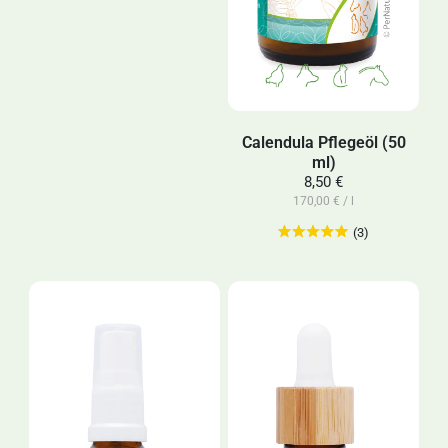
Calendula Pflegeöl (50
ml)
8,50 €
170,00 € / l
(3)