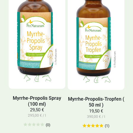
Myrrhe-Propolis Spray
Myrrhe-Propolis-Tropfen (
(100 ml)
50 ml )
29,50 €
19,50 €
295,00 € / l
390,00 € / l
(0)
(1)