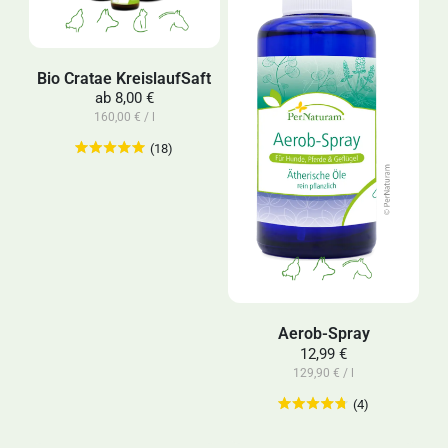
Bio Cratae KreislaufSaft
ab
8,00 €
160,00 € / l
(18)
Aerob-Spray
12,99 €
129,90 € / l
(4)