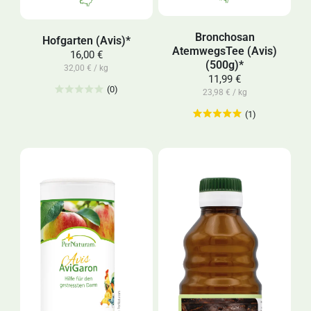
Bronchosan
Hofgarten (Avis)*
AtemwegsTee (Avis)
16,00 €
(500g)*
32,00 € / kg
11,99 €
(0)
23,98 € / kg
(1)