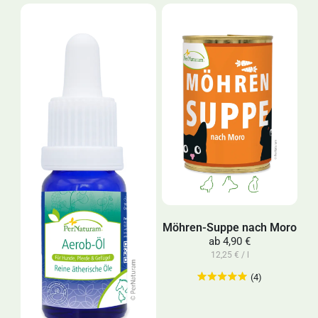
Möhren-Suppe nach Moro
ab
4,90 €
12,25 € / l
(4)