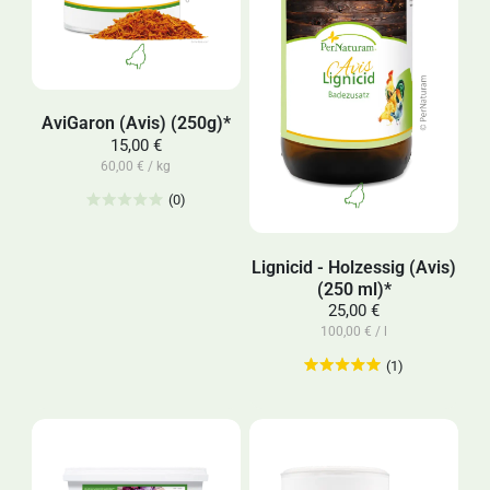
AviGaron (Avis) (250g)*
15,00 €
60,00 € / kg
(0)
Lignicid - Holzessig (Avis)
(250 ml)*
25,00 €
100,00 € / l
(1)