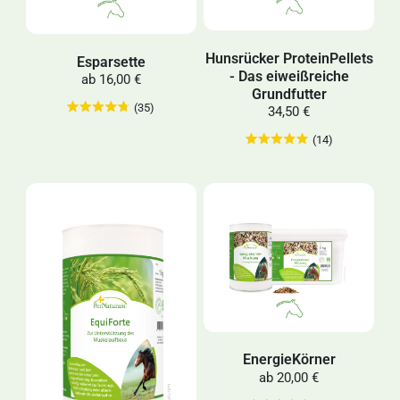
Hunsrücker ProteinPellets
Esparsette
- Das eiweißreiche
ab
16,00 €
Grundfutter
(35)
34,50 €
(14)
EnergieKörner
ab
20,00 €