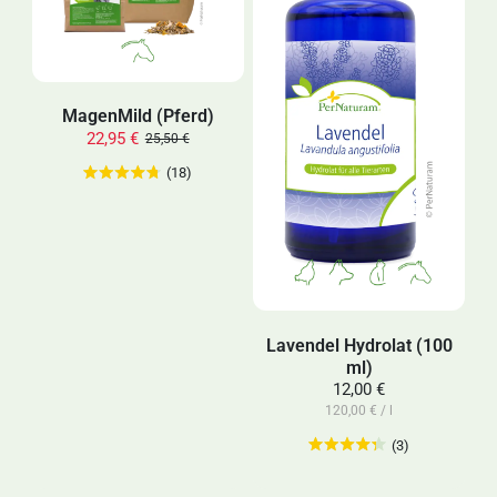
MagenMild (Pferd)
22,95 €
25,50 €
(18)
Lavendel Hydrolat (100
ml)
12,00 €
120,00 € / l
(3)