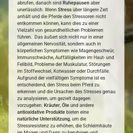
abrufen, danach sind
Ruhepausen
aber
unerlässlich. Wenn
Stress
über längere Zeit
anhält und die Pferde den Stressoren nicht
entkommen können, kann dies zu einer
Vielzahl von gesundheitlichen Problemen
führen. Das äußert sich nicht nur in einer
allgemeinen Nervosität, sondern auch in
körperlichen Symptomen wie Magengeschwür,
Immunschwäche, Auffälligkeiten im Haut- und
Fellbild, Probleme der Muskulatur, Störungen
im Stoffwechsel, Kotwasser oder Durchfälle.
Aufgrund der vielfältigen Symptome ist es
entscheidend, den Stress beim Pferd zu
erkennen und die Ursachen des Stresses genau
zu analysieren, um gezielt dagegen
vorzugehen.
Kräuter
,
Öle
und andere
antioxidative
Produkte
bieten eine
natürliche
Unterstützung
, um die
Stressresistenz zu erhöhen, die Schleimhäute
im Magen und Darm zu beruhigen und