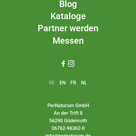
Blog
Kataloge
Partner werden
Messen


DE
EN
FR
NL
PerNaturam GmbH
An der Trift 8
56290 Gödenroth
06762-96362-0
info@pernaturam.de