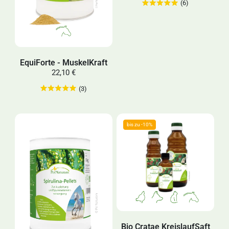
(6)
EquiForte - MuskelKraft
22,10 €
(3)
Bio Cratae KreislaufSaft