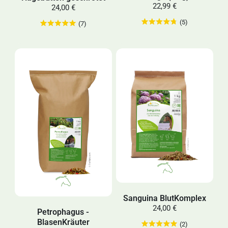
22,99 €
24,00 €
(5)
(7)
Sanguina BlutKomplex
24,00 €
Petrophagus -
BlasenKräuter
(2)