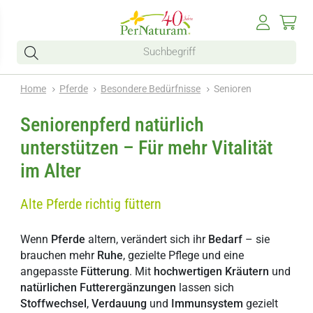
Home
Pferde
Besondere Bedürfnisse
Senioren
Seniorenpferd natürlich
unterstützen – Für mehr Vitalität
im Alter
Alte Pferde richtig füttern
Wenn
Pferde
altern, verändert sich ihr
Bedarf
– sie
brauchen mehr
Ruhe
, gezielte Pflege und eine
angepasste
Fütterung
. Mit
hochwertigen
Kräutern
und
natürlichen
Futterergänzungen
lassen sich
Stoffwechsel
,
Verdauung
und
Im
munsystem
gezielt