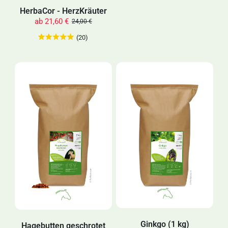
HerbaCor - HerzKräuter
ab
21,60 €
24,00 €
(20)
Ginkgo (1 kg)
Hagebutten geschrotet