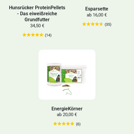
Hunsrücker ProteinPellets
Esparsette
- Das eiweißreiche
ab
16,00 €
Grundfutter
(35)
34,50 €
(14)
EnergieKörner
ab
20,00 €
(6)