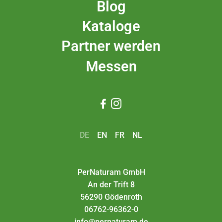
Blog
Kataloge
Partner werden
Messen


DE
EN
FR
NL
PerNaturam GmbH
An der Trift 8
56290 Gödenroth
06762-96362-0
info@pernaturam.de