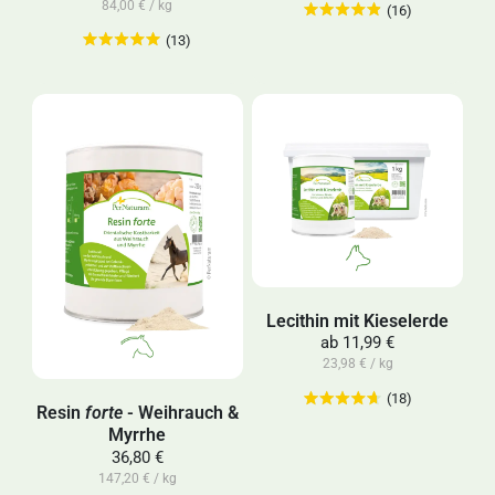
84,00 € / kg
(16)
(13)
Lecithin mit Kieselerde
ab
11,99 €
23,98 € / kg
(18)
Resin
forte
- Weihrauch &
Myrrhe
36,80 €
147,20 € / kg