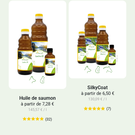
SilkyCoat
à partir de
6,50 €
Huile de saumon
130,09 € / l
à partir de
7,28 €
(7)
145,57 € / l
(32)