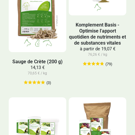
Komplement Basis -
Optimise l'apport
quotidien de nutriments et
de substances vitales
à partir de
19,07 €
76,26 € / kg
Sauge de Crète (200 g)
(79)
14,13 €
70,65 € / kg
(3)