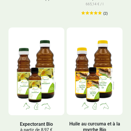
665,14 € / l
(2)
Huile au curcuma et à la
Expectorant Bio
myrrhe Bio
à partir de
8,97 €