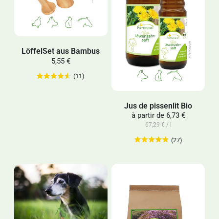
LöffelSet aus Bambus
5,55 €
(11)
Jus de pissenlit Bio
à partir de
6,73 €
67,29 € / l
(27)