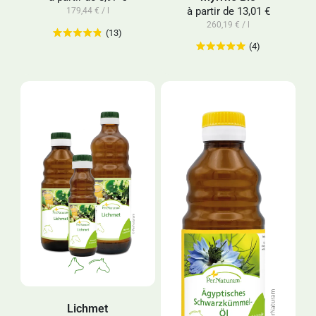
à partir de
13,01 €
179,44 € / l
260,19 € / l
(13)
(4)
Lichmet