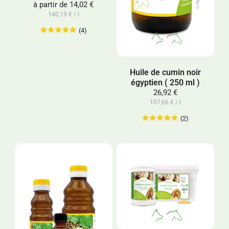
à partir de
14,02 €
140,19 € / l
(4)
Huile de cumin noir
égyptien ( 250 ml )
26,92 €
107,66 € / l
(2)