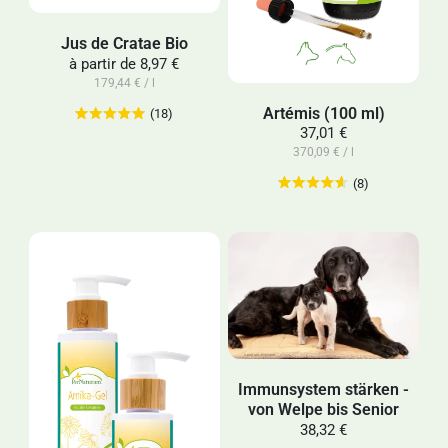
Jus de Cratae Bio
à partir de
8,97 €
179,44 € / l
Artémis (100 ml)
(18)
37,01 €
370,09 € / l
(8)
Immunsystem stärken -
von Welpe bis Senior
38,32 €