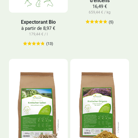
d'encens
16,49 €
659,44 € / kg
Expectorant Bio
(5)
à partir de
8,97 €
179,44 € / l
(13)