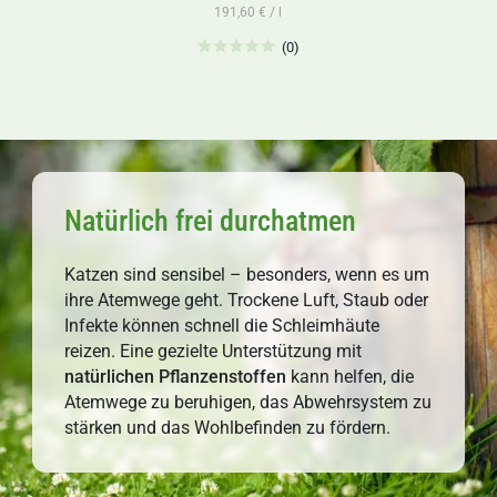
191,60 € / l
(0)
leksandra
adejska
tock.adobe.com
Natürlich frei durchatmen
Katzen sind sensibel – besonders, wenn es um
ihre Atemwege geht. Trockene Luft, Staub oder
Infekte können schnell die Schleimhäute
reizen. Eine gezielte Unterstützung mit
natürlichen
Pflanzenstoffen
kann helfen, die
Atemwege zu beruhigen, das
Abwehrsystem zu
stärken und das Wohlbefinden zu fördern.