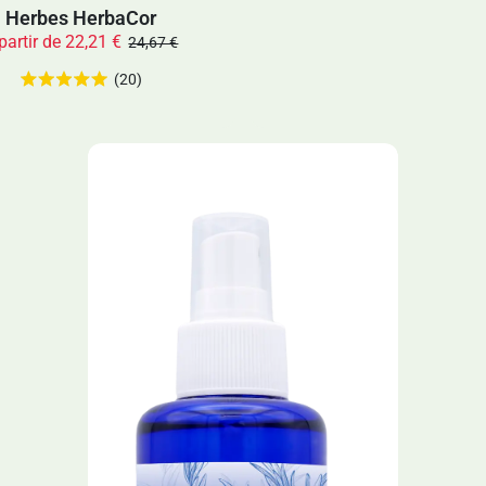
Herbes HerbaCor
partir de
22,21 €
24,67 €
(20)