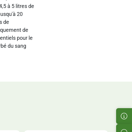
5 à 5 litres de
jusqu'à 20
fs de
niquement de
ntiels pour le
urbé du sang
Kun
Pro