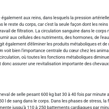
 également aux reins, dans lesquels la pression artérielle
 le reste du corps, car c'est la seule façon dont les rein
travail de filtration. La circulation sanguine dans le corps
urnir aux cellules des nutriments, des hormones, de l'ea
'agit également d'éliminer les produits métaboliques et de 
n voit bien l'importance centrale du cœur chez les anim
irculation, où toutes les fonctions métaboliques diminuen
ut donc assurer une revitalisation importante des chevaux
heval de selle pesant 600 kg bat 30 à 40 fois par minute 
0 l de sang dans le corps. Dans les phases de stress, la
ente jusqu'à 110 à 250 battements cardiaques par minu