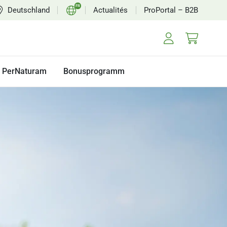
FR
Deutschland
Actualités
ProPortal – B2B
DE
EN
NL
PerNaturam
Bonusprogramm