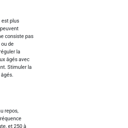
 est plus
s peuvent
 ne consiste pas
u ou de
réguler la
aux âgés avec
t. Stimuler la
 âgés.
au repos,
 fréquence
te, et 250 à