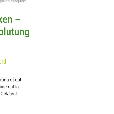
igation sanguine
ken –
blutung
erd
ntinu et est
ine est la
 Cela est