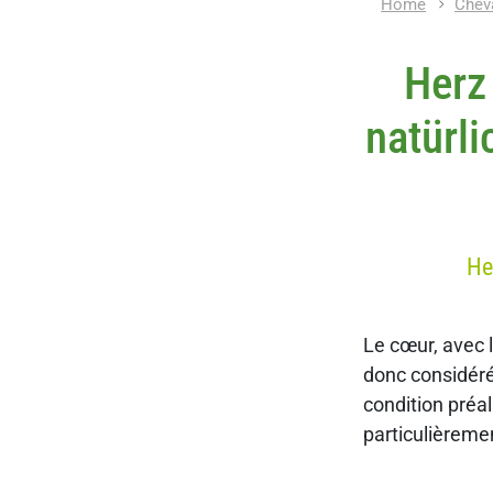
Home
Chev
Herz
natürl
He
Le cœur, avec l
donc considéré
condition préal
particulièremen