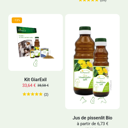
Kit GiarExil
33,64 €
38,58 €
(2)
Jus de pissenlit Bio
à partir de
6,73 €