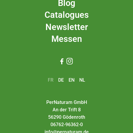
Blog
Catalogues
Newsletter
Messen


FR
DE
EN
NL
PerNaturam GmbH
An der Trift 8
56290 Gödenroth
06762-96362-0
info@pernaturam.de