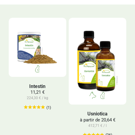
Intestin
11,21 €
224,30 € / kg
(1)
Usniotica
à partir de
20,64 €
412,71 € / l
(26)