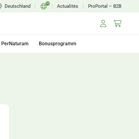
FR
Deutschland
Actualités
ProPortal – B2B
DE
EN
NL
PerNaturam
Bonusprogramm