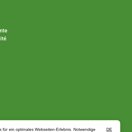
nte
ité