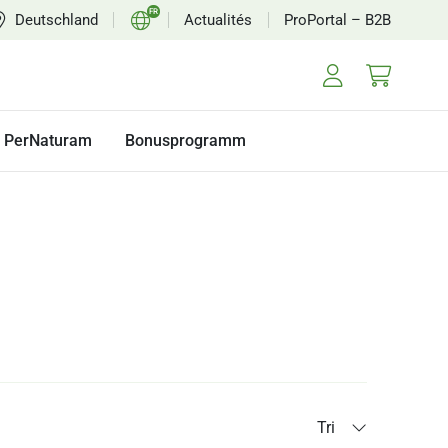
FR
Deutschland
Actualités
ProPortal – B2B
DE
EN
NL
PerNaturam
Bonusprogramm
Tri