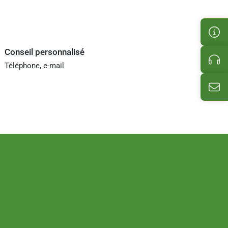
Kun
Conseil personnalisé
Pro
Téléphone, e-mail
E-M