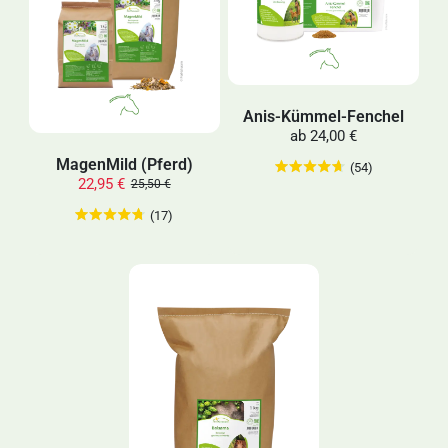
Anis-Kümmel-Fenchel
ab
24,00 €
MagenMild (Pferd)
(54)
22,95 €
25,50 €
(17)