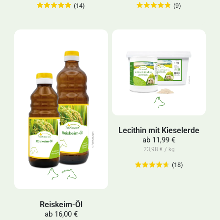
(14)
(9)
Lecithin mit Kieselerde
ab
11,99 €
23,98 € / kg
(18)
Reiskeim-Öl
ab
16,00 €