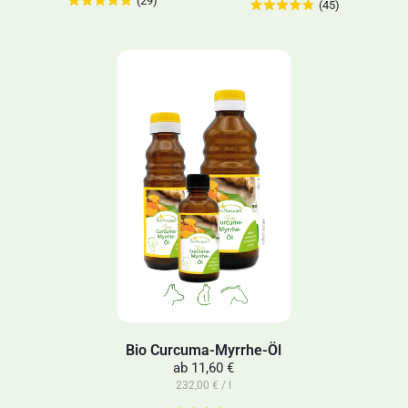
(29)
(45)
Bio Curcuma-Myrrhe-Öl
ab
11,60 €
232,00 € / l