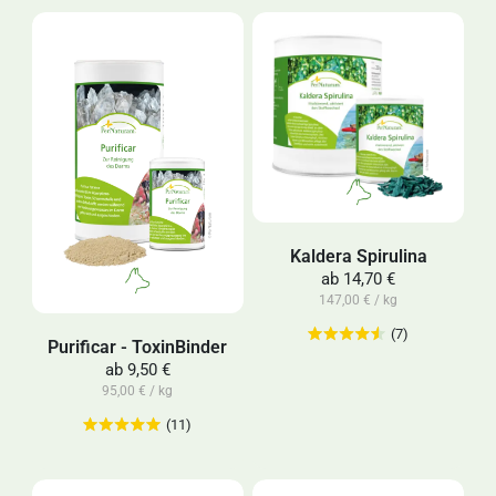
Kaldera Spirulina
ab
14,70 €
147,00 € / kg
(7)
Purificar - ToxinBinder
ab
9,50 €
95,00 € / kg
(11)