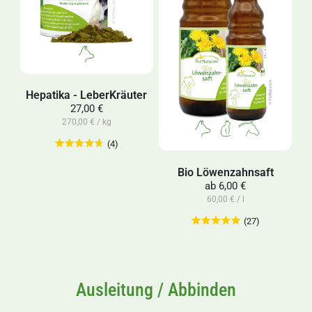
Hepatika - LeberKräuter
27,00 €
270,00 € / kg
(4)
Bio Löwenzahnsaft
ab
6,00 €
60,00 € / l
(27)
Ausleitung / Abbinden