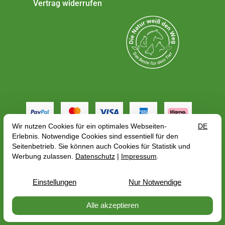
Vertrag widerrufen
Alle Preise gelten inkl. MwSt. zzgl.
Versandkosten
,
abhängig von der Lieferadresse kann sich der
Bruttopreis bzgl. des Mehrwertsteuersatze des
Lieferlandes ändern
© 2026 — PerNaturam GmbH