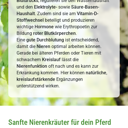
Blutdrucks
, regulieren sie den Wasserhaushalt
und den
Elektrolyt
e-
sowie
Säure-Basen-
Haushalt
. Zudem sind sie am
Vitamin-D-
Stoffwechsel
beteiligt und produzieren
wichtige
Hormone
wie Erythropoetin zur
Bildung
roter Blutkörperchen
.
Eine
gute Durchblutung
ist entscheidend,
damit die
Nieren
optimal arbeiten können.
Gerade bei älteren Pferden oder Tieren mit
schwachem
Kreislauf
lässt die
Nierenfunktion
oft nach und es kann zur
Erkrankung kommen. Hier können
natürliche
,
kreislaufstärkende
Ergänzungen
unterstützend wirken.
Sanfte Nierenkräuter für dein Pferd