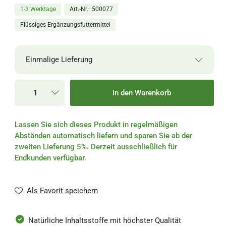
1-3 Werktage
Art.-Nr.
500077
Flüssiges Ergänzungsfuttermittel
Einmalige Lieferung
Einmalige Lieferung
In den Warenkorb
Alle 2 Wochen
Lassen Sie sich dieses Produkt in regelmäßigen
Alle 4 Wochen
Abständen automatisch liefern und sparen Sie ab der
zweiten Lieferung 5%. Derzeit ausschließlich für
Alle 6 Wochen
Endkunden verfügbar.
Alle 8 Wochen
Als Favorit speichern
Alle 3 Monate
Natürliche Inhaltsstoffe mit höchster Qualität