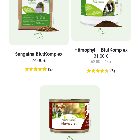
Hämophyll - BlutKomplex
Sanguina BlutKomplex
31,00 €
24,00 €
62,00 € / kg
(2)
(5)