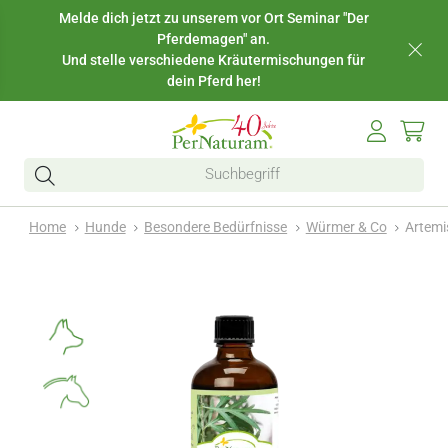
Melde dich jetzt zu unserem vor Ort Seminar "Der
Pferdemagen" an.
Und stelle verschiedene Kräutermischungen für
dein Pferd her!
Home
Hunde
Besondere Bedürfnisse
Würmer & Co
Artemi