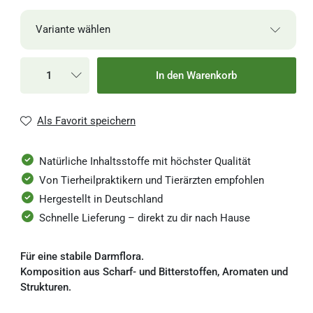
Variante wählen
24,00 €
1 kg
1-3 Werktage
In den Warenkorb
24,00 € / Kilogramm
63,50 €
3 kg
1-3 Werktage
Als Favorit speichern
21,17 € / Kilogramm
Natürliche Inhaltsstoffe mit höchster Qualität
Von Tierheilpraktikern und Tierärzten empfohlen
Hergestellt in Deutschland
Schnelle Lieferung – direkt zu dir nach Hause
Für eine stabile Darmflora.
Komposition aus Scharf- und Bitterstoffen, Aromaten und
Strukturen.