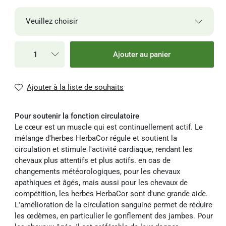
Veuillez choisir
1-3
22,21 €
24,67 €
1 kg
Ajouter au panier
jours
22,21 € / Kilogramme
1-3
65,28 €
3 kg
Ajouter à la liste de souhaits
jours
21,76 € / Kilogramme
Pour soutenir la fonction circulatoire
Le cœur est un muscle qui est continuellement actif. Le
mélange d'herbes HerbaCor régule et soutient la
circulation et stimule l'activité cardiaque, rendant les
chevaux plus attentifs et plus actifs. en cas de
changements météorologiques, pour les chevaux
apathiques et âgés, mais aussi pour les chevaux de
compétition, les herbes HerbaCor sont d'une grande aide.
L'amélioration de la circulation sanguine permet de réduire
les œdèmes, en particulier le gonflement des jambes. Pour