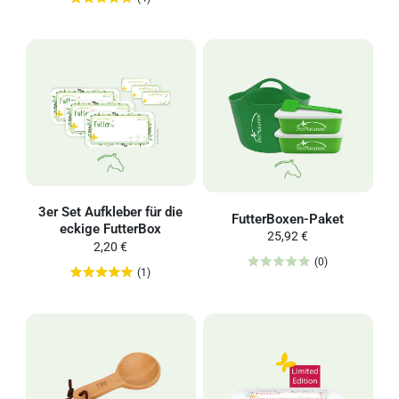
3er Set Aufkleber für die
FutterBoxen-Paket
eckige FutterBox
25,92 €
2,20 €
(0)
(1)