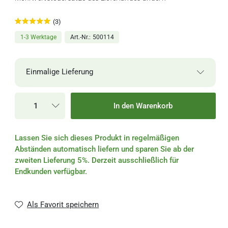
(3)
1-3 Werktage
Art.-Nr.
500114
Einmalige Lieferung
Einmalige Lieferung
In den Warenkorb
Alle 2 Wochen
Lassen Sie sich dieses Produkt in regelmäßigen
Alle 4 Wochen
Abständen automatisch liefern und sparen Sie ab der
zweiten Lieferung 5%. Derzeit ausschließlich für
Alle 6 Wochen
Endkunden verfügbar.
Alle 8 Wochen
Als Favorit speichern
Alle 3 Monate