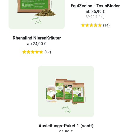
EquiZeolon - ToxinBinder
ab
35,99 €
39,99 € / kg
(14)
Rhenalind NierenKräuter
ab
24,00 €
(17)
Ausleitungs-Paket 1 (sanft)
91,80 €