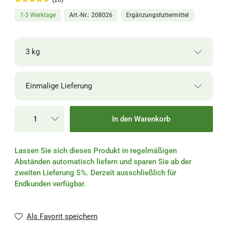
1-3 Werktage
Art.-Nr.
208026
Ergänzungsfuttermittel
3 kg
24,00 €
1 kg
1-3 Werktage
Einmalige Lieferung
24,00 € / Kilogramm
Einmalige Lieferung
63,50 €
3 kg
1-3 Werktage
In den Warenkorb
21,17 € / Kilogramm
Alle 2 Wochen
Lassen Sie sich dieses Produkt in regelmäßigen
Alle 4 Wochen
Abständen automatisch liefern und sparen Sie ab der
zweiten Lieferung 5%. Derzeit ausschließlich für
Alle 6 Wochen
Endkunden verfügbar.
Alle 8 Wochen
Als Favorit speichern
Alle 3 Monate