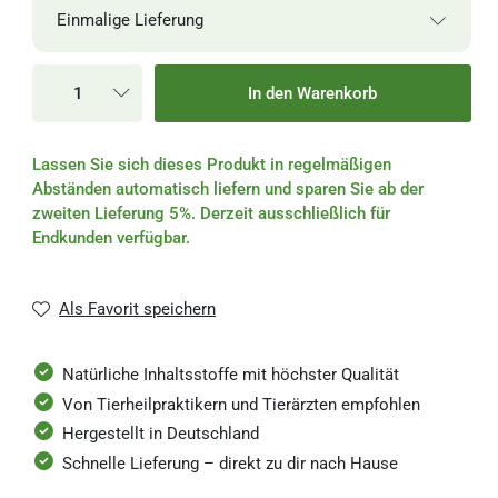
Einmalige Lieferung
Einmalige Lieferung
In den Warenkorb
Alle 2 Wochen
Lassen Sie sich dieses Produkt in regelmäßigen
Alle 4 Wochen
Abständen automatisch liefern und sparen Sie ab der
zweiten Lieferung 5%. Derzeit ausschließlich für
Alle 6 Wochen
Endkunden verfügbar.
Alle 8 Wochen
Als Favorit speichern
Alle 3 Monate
Natürliche Inhaltsstoffe mit höchster Qualität
Von Tierheilpraktikern und Tierärzten empfohlen
Hergestellt in Deutschland
Schnelle Lieferung – direkt zu dir nach Hause