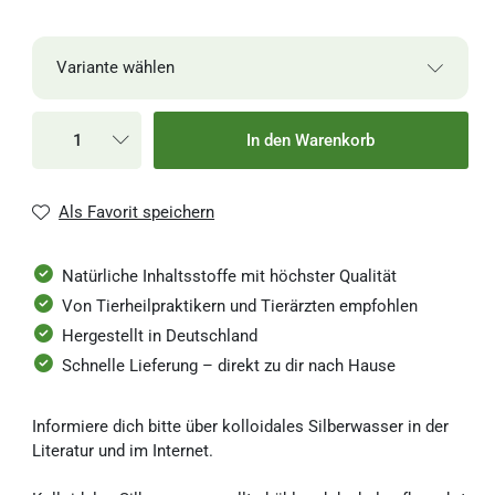
Variante wählen
13,99 €
100 ml
1-3 Werktage
In den Warenkorb
139,90 € / Liter
15,99 €
Spray 100 ml
1-3 Werktage
Als Favorit speichern
159,90 € / Liter
24,89 €
Natürliche Inhaltsstoffe mit höchster Qualität
250 ml
1-3 Werktage
99,56 € / Liter
Von Tierheilpraktikern und Tierärzten empfohlen
Hergestellt in Deutschland
Schnelle Lieferung – direkt zu dir nach Hause
Informiere dich bitte über kolloidales Silberwasser in der
Literatur und im Internet.