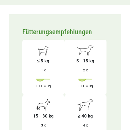
Fütterungsempfehlungen
≤ 5 kg
5 - 15 kg
1 x
2 x
1 TL = 3g
1 TL = 3g
15 - 30 kg
≥ 40 kg
3 x
4 x