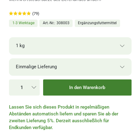
(79)
1-3 Werktage
Art.-Nr.
308003
Ergänzungsfuttermittel
1 kg
17,00 €
250 g
1-3 Werktage
Einmalige Lieferung
68,00 € / Kilogramm
Einmalige Lieferung
29,00 €
500 g
1-3 Werktage
In den Warenkorb
58,00 € / Kilogramm
Alle 2 Wochen
48,00 €
1 kg
1-3 Werktage
Lassen Sie sich dieses Produkt in regelmäßigen
Alle 4 Wochen
48,00 € / Kilogramm
Abständen automatisch liefern und sparen Sie ab der
zweiten Lieferung 5%. Derzeit ausschließlich für
Alle 6 Wochen
Endkunden verfügbar.
Alle 8 Wochen