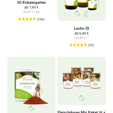
30 Kräutergarten
ab
7,90 €
52,67 € / kg
(106)
Lachs-Öl
ab
6,49 €
129,80 € / l
(32)
Fleischdosen Mix Paket (6 x