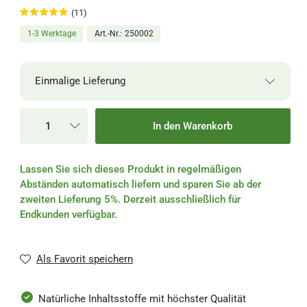
(11)
1-3 Werktage
Art.-Nr.
250002
Einmalige Lieferung
Einmalige Lieferung
In den Warenkorb
Alle 2 Wochen
Lassen Sie sich dieses Produkt in regelmäßigen
Alle 4 Wochen
Abständen automatisch liefern und sparen Sie ab der
zweiten Lieferung 5%. Derzeit ausschließlich für
Alle 6 Wochen
Endkunden verfügbar.
Alle 8 Wochen
Als Favorit speichern
Alle 3 Monate
Natürliche Inhaltsstoffe mit höchster Qualität