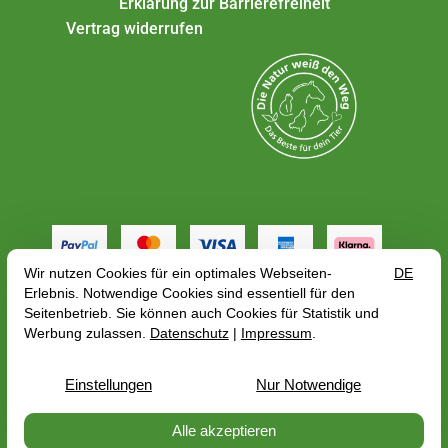
Erklärung zur Barrierefreiheit
Vertrag widerrufen
Alle Preise gelten inkl. MwSt. zzgl.
Versandkosten
,
abhängig von der Lieferadresse kann sich der
Bruttopreis bzgl. des Mehrwertsteuersatze des
Lieferlandes ändern
© 2026 — PerNaturam GmbH