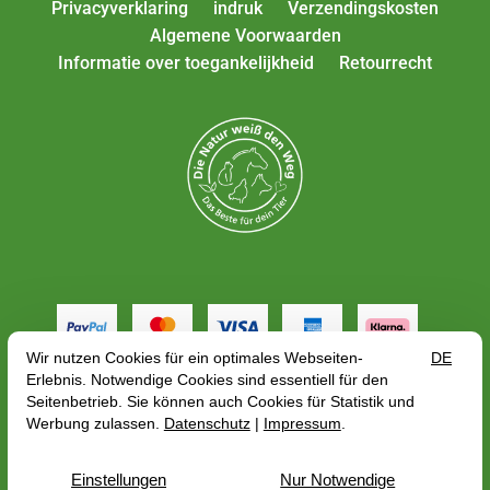
Privacyverklaring
indruk
Verzendingskosten
Algemene Voorwaarden
Informatie over toegankelijkheid
Retourrecht
Alle tarieven zijn inclusief btw plus
verzendkosten
,
afhankelijk van het afleveradres, de brutoprijs kan
veranderen met betrekking tot het BTW-tarief van het
land van levering.