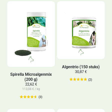
Algentrio (150 stuks)
30,87 €
Spirella Microalgenmix
(200 g)
(2)
22,62 €
113,08 € / kg
(3)