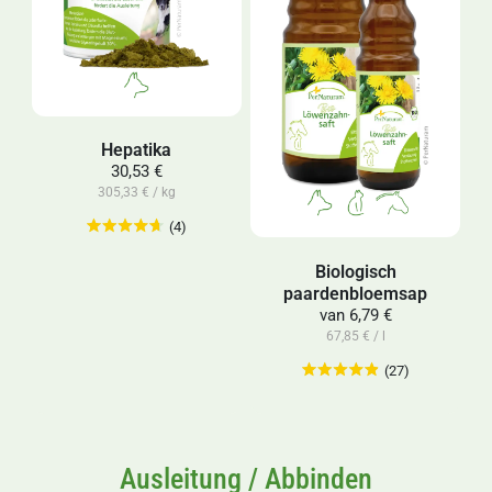
Hepatika
30,53 €
305,33 € / kg
(4)
Biologisch
paardenbloemsap
van
6,79 €
67,85 € / l
(27)
Ausleitung / Abbinden