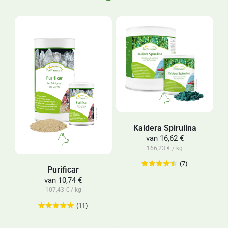
Kaldera Spirulina
van
16,62 €
166,23 € / kg
(7)
Purificar
van
10,74 €
107,43 € / kg
(11)