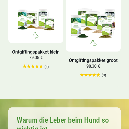
Ontgiftingspakket klein
79,05 €
Ontgiftingspakket groot
98,38 €
(4)
(8)
Warum die Leber beim Hund so