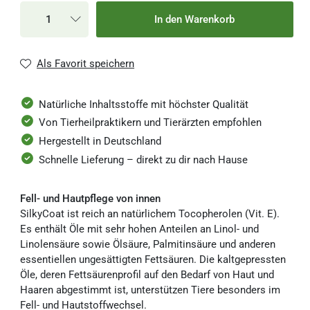
5,80 €
50 ml
1-3 Werktage
In den Warenkorb
116,00 € / Liter
10,00 €
100 ml
1-3 Werktage
Als Favorit speichern
100,00 € / Liter
16,80 €
Natürliche Inhaltsstoffe mit höchster Qualität
250 ml
1-3 Werktage
67,20 € / Liter
Von Tierheilpraktikern und Tierärzten empfohlen
Hergestellt in Deutschland
29,40 €
500 ml
1-3 Werktage
Schnelle Lieferung – direkt zu dir nach Hause
58,80 € / Liter
Fell- und Hautpflege von innen
SilkyCoat ist reich an natürlichem Tocopherolen (Vit. E).
Es enthält Öle mit sehr hohen Anteilen an Linol- und
Linolensäure sowie Ölsäure, Palmitinsäure und anderen
essentiellen ungesättigten Fettsäuren. Die kaltgepressten
Öle, deren Fettsäurenprofil auf den Bedarf von Haut und
Haaren abgestimmt ist, unterstützen Tiere besonders im
Fell- und Hautstoffwechsel.