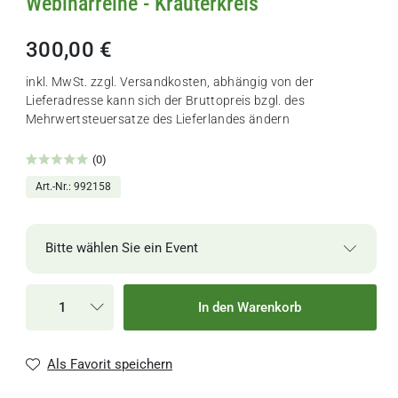
Webinarreihe - Kräuterkreis
300,00 €
inkl. MwSt. zzgl.
Versandkosten
, abhängig von der
Lieferadresse kann sich der Bruttopreis bzgl. des
Mehrwertsteuersatze des Lieferlandes ändern
(0)
Art.-Nr.
992158
Bitte wählen Sie ein Event
Block Herbst
43 verfügbar
160,00 €
In den Warenkorb
Block Frühling & Herbst
36 verfügbar
300,00 €
Als Favorit speichern