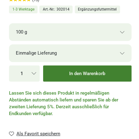
1-3 Werktage
Art.-Nr.
302014
Ergänzungsfuttermittel
100 g
1-3
12,50 €
100 g
Einmalige Lieferung
Werktage
125,00 € / Kilogramm
Einmalige Lieferung
1-3
25,00 €
250 g
In den Warenkorb
Werktage
100,00 € / Kilogramm
Alle 2 Wochen
Lassen Sie sich dieses Produkt in regelmäßigen
Alle 4 Wochen
Abständen automatisch liefern und sparen Sie ab der
zweiten Lieferung 5%. Derzeit ausschließlich für
Alle 6 Wochen
Endkunden verfügbar.
Alle 8 Wochen
Als Favorit speichern
Alle 3 Monate