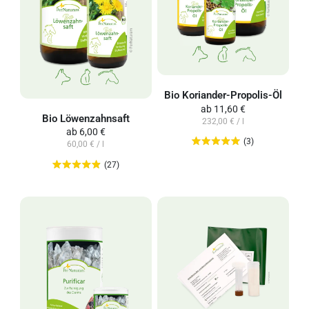
Bio Koriander-Propolis-Öl
ab
11,60 €
Bio Löwenzahnsaft
232,00 € / l
ab
6,00 €
(3)
60,00 € / l
(27)