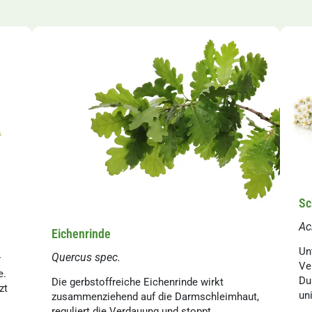
Sc
Ac
Eichenrinde
Un
Quercus spec.
r
Ve
e.
Du
Die gerbstoffreiche Eichenrinde wirkt
zt
un
zusammenziehend auf die Darmschleimhaut,
reguliert die Verdauung und stoppt