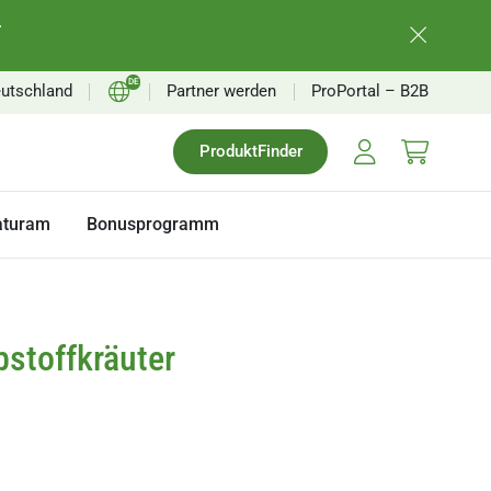
.
DE
utschland
Partner werden
ProPortal – B2B
EN
ProduktFinder
FR
NL
aturam
Bonusprogramm
bstoffkräuter