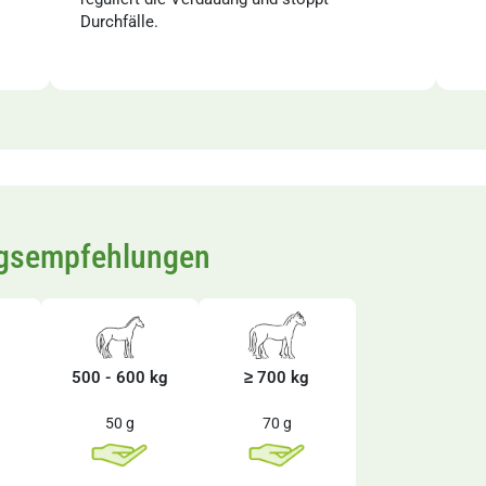
Durchfälle.
ngsempfehlungen
500 - 600 kg
≥ 700 kg
50 g
70 g