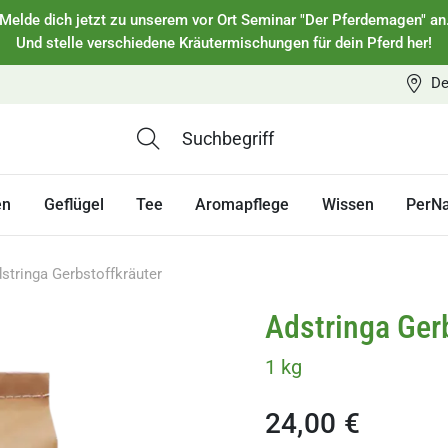
Melde dich jetzt zu unserem vor Ort Seminar "Der Pferdemagen" an
Und stelle verschiedene Kräutermischungen für dein Pferd her!
De
en
Geflügel
Tee
Aromapflege
Wissen
PerN
stringa Gerbstoffkräuter
Adstringa Ger
1 kg
24,00 €