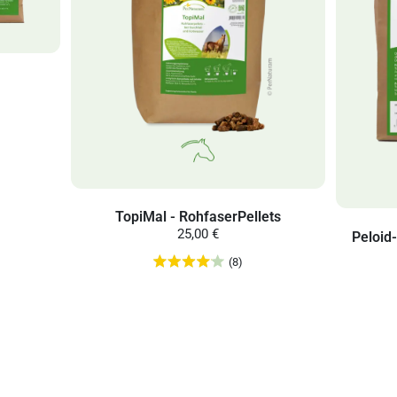
TopiMal - RohfaserPellets
25,00 €
Peloid
(8)