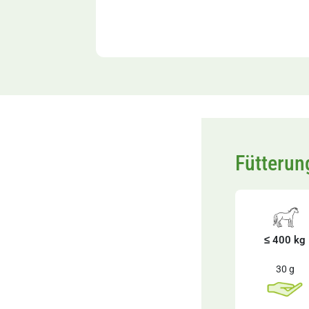
Fütteru
≤ 400 kg
30 g