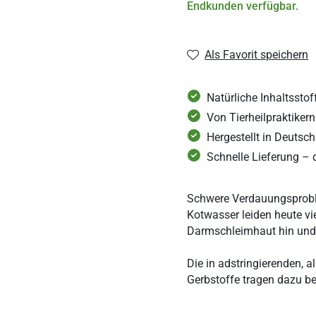
Alle 6 Wochen
Endkunden verfügbar.
Alle 8 Wochen
Als Favorit speichern
Alle 3 Monate
Natürliche Inhaltsstof
Von Tierheilpraktiker
Hergestellt in Deutsc
Schnelle Lieferung – 
Schwere Verdauungsproble
Kotwasser leiden heute vi
Darmschleimhaut hin und
Die in adstringierenden,
Gerbstoffe tragen dazu be