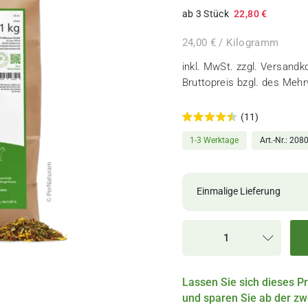
ab 3 Stück
22,80 €
24,00 € / Kilogramm
inkl. MwSt. zzgl.
Versandk
Bruttopreis bzgl. des Meh
(11)
1-3 Werktage
Art.-Nr.
208
Einmalige Lieferung
Einmalige Lieferung
Alle 2 Wochen
Lassen Sie sich dieses P
Alle 4 Wochen
und sparen Sie ab der zwe