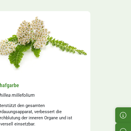
hafgarbe
hillea millefolium
terstützt den gesamten
rdauungsapparat, verbessert die
Kun
rchblutung der inneren Organe und ist
iversell einsetzbar.
Pro