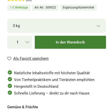
1-3 Werktage
Art.-Nr.
309022
Ergänzungsfuttermittel
3 kg
12,90 €
500 g
1-3 Werktage
In den Warenkorb
25,80 € / Kilogramm
22,00 €
1 kg
1-3 Werktage
Als Favorit speichern
22,00 € / Kilogramm
55,00 €
Natürliche Inhaltsstoffe mit höchster Qualität
3 kg
1-3 Werktage
18,33 € / Kilogramm
Von Tierheilpraktikern und Tierärzten empfohlen
Hergestellt in Deutschland
Schnelle Lieferung – direkt zu dir nach Hause
Gemüse & Früchte