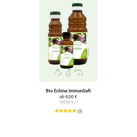
Bio Echina ImmunSaft
ab
8,00 €
160,00 € / l
(3)