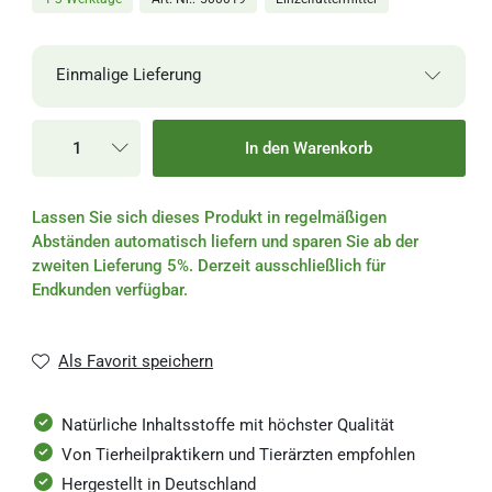
Einmalige Lieferung
Einmalige Lieferung
In den Warenkorb
Alle 2 Wochen
Lassen Sie sich dieses Produkt in regelmäßigen
Alle 4 Wochen
Abständen automatisch liefern und sparen Sie ab der
zweiten Lieferung 5%. Derzeit ausschließlich für
Alle 6 Wochen
Endkunden verfügbar.
Alle 8 Wochen
Als Favorit speichern
Alle 3 Monate
Natürliche Inhaltsstoffe mit höchster Qualität
Von Tierheilpraktikern und Tierärzten empfohlen
Hergestellt in Deutschland