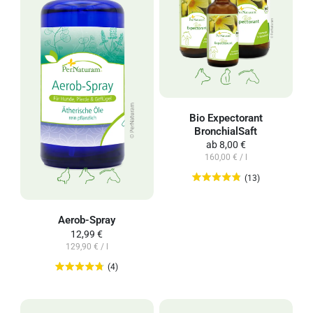
Bio Expectorant
BronchialSaft
ab
8,00 €
160,00 € / l
(13)
Aerob-Spray
12,99 €
129,90 € / l
(4)