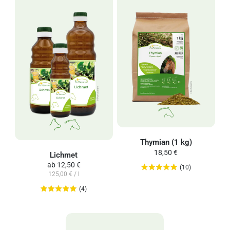
Thymian (1 kg)
18,50 €
Lichmet
ab
12,50 €
(10)
125,00 € / l
(4)