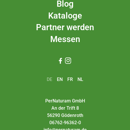
Blog
Kataloge
Partner werden
Messen


DE
EN
FR
NL
PerNaturam GmbH
An der Trift 8
56290 Gödenroth
06762-96362-0
info@pernaturam.de