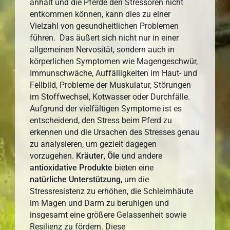
anhält und die Pferde den Stressoren nicht
entkommen können, kann dies zu einer
Vielzahl von gesundheitlichen Problemen
führen. Das äußert sich nicht nur in einer
allgemeinen Nervosität, sondern auch in
körperlichen Symptomen wie Magengeschwür,
Immunschwäche, Auffälligkeiten im Haut- und
Fellbild, Probleme der Muskulatur, Störungen
im Stoffwechsel, Kotwasser oder Durchfälle.
Aufgrund der vielfältigen Symptome ist es
entscheidend, den Stress beim Pferd zu
erkennen und die Ursachen des Stresses genau
zu analysieren, um gezielt dagegen
vorzugehen.
Kräuter
,
Öle
und andere
antioxidative
Produkte
bieten eine
natürliche
Unterstützung
, um die
Stressresistenz zu erhöhen, die Schleimhäute
im Magen und Darm zu beruhigen und
insgesamt eine größere Gelassenheit sowie
Resilienz zu fördern. Diese