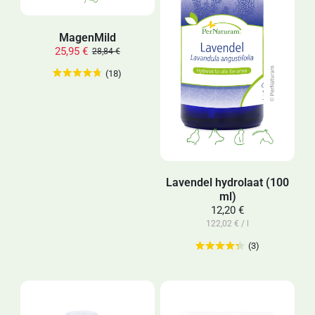
MagenMild
25,95 €
28,84 €
(18)
Lavendel hydrolaat (100
ml)
12,20 €
122,02 € / l
(3)