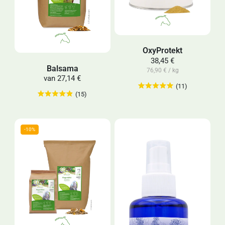
OxyProtekt
38,45 €
Balsama
76,90 € / kg
van
27,14 €
(11)
(15)