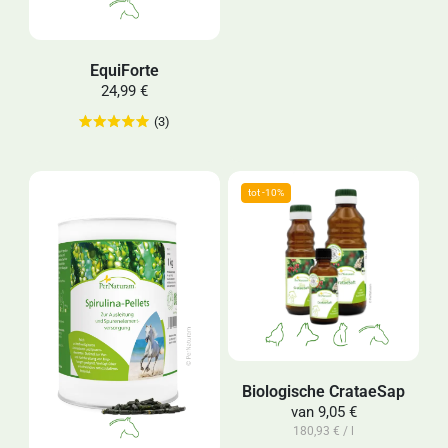
EquiForte
24,99 €
(3)
Biologische CrataeSap
van
9,05 €
180,93 € / l