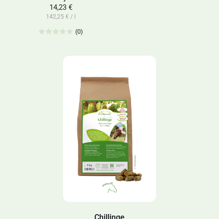
14,23 €
142,25 € / l
(0)
Chillinge