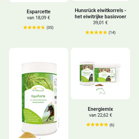
Hunsrück eiwitkorrels -
Esparcette
het eiwitrijke basisvoer
van
18,09 €
39,01 €
(35)
(14)
Energiemix
van
22,62 €
(6)