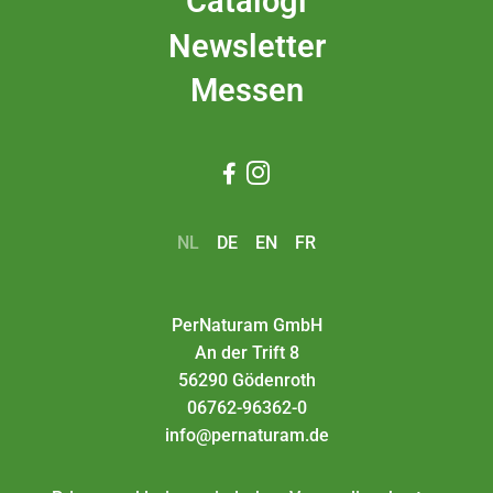
Catalogi
Newsletter
Messen


NL
DE
EN
FR
PerNaturam GmbH
An der Trift 8
56290 Gödenroth
06762-96362-0
info@pernaturam.de