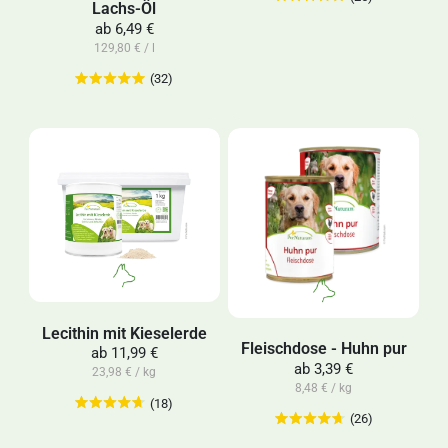
Lachs-Öl
ab
6,49 €
129,80 € / l
(32)
Lecithin mit Kieselerde
Fleischdose - Huhn pur
ab
11,99 €
ab
3,39 €
23,98 € / kg
8,48 € / kg
(18)
(26)