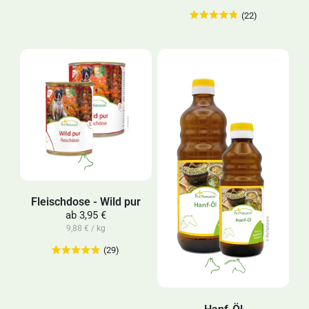
(22)
Fleischdose - Wild pur
ab
3,95 €
9,88 € / kg
(29)
Hanf-Öl