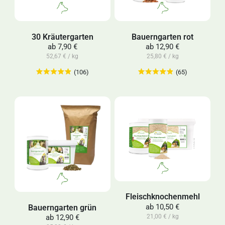
30 Kräutergarten
Bauerngarten rot
ab
7,90 €
ab
12,90 €
52,67 € / kg
25,80 € / kg
(106)
(65)
Fleischknochenmehl
Bauerngarten grün
ab
10,50 €
21,00 € / kg
ab
12,90 €