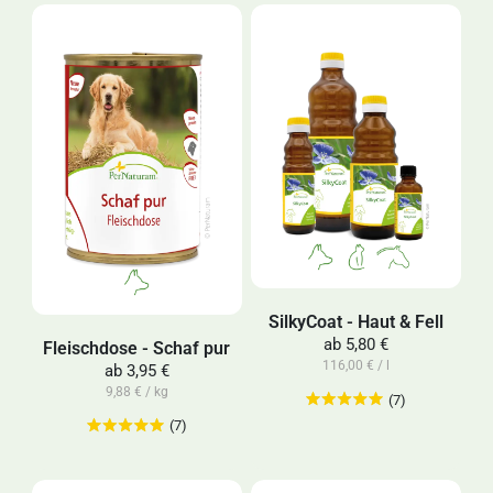
SilkyCoat - Haut & Fell
ab
5,80 €
Fleischdose - Schaf pur
116,00 € / l
ab
3,95 €
9,88 € / kg
(7)
(7)