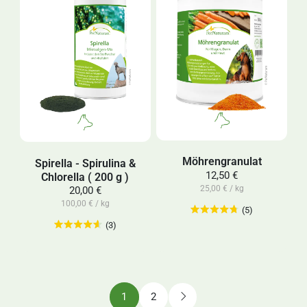
Möhrengranulat
Spirella - Spirulina &
12,50 €
Chlorella ( 200 g )
25,00 € / kg
20,00 €
100,00 € / kg
(5)
(3)
1
2