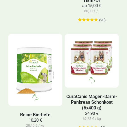
ab
15,00 €
60,00 € / l
(20)
CuraCanis Magen-Darm-
Pankreas Schonkost
(6x400 g)
24,90 €
Reine Bierhefe
62,25 € / kg
10,20 €
20,40 € / kg