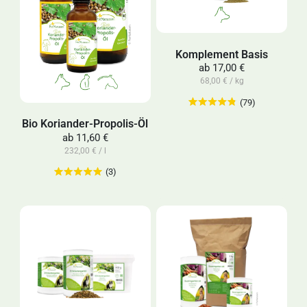
Komplement Basis
ab
17,00 €
68,00 € / kg
(79)
Bio Koriander-Propolis-Öl
ab
11,60 €
232,00 € / l
(3)