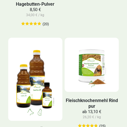
Hagebutten-Pulver
8,50 €
34,00 € / kg
(20)
Fleischknochenmehl Rind
pur
ab
13,10 €
26,20 € / kg
(25)