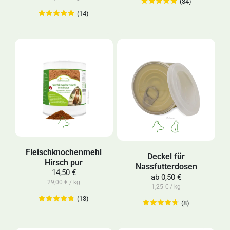
(34)
(14)
Fleischknochenmehl
Deckel für
Hirsch pur
Nassfutterdosen
14,50 €
ab
0,50 €
29,00 € / kg
1,25 € / kg
(13)
(8)