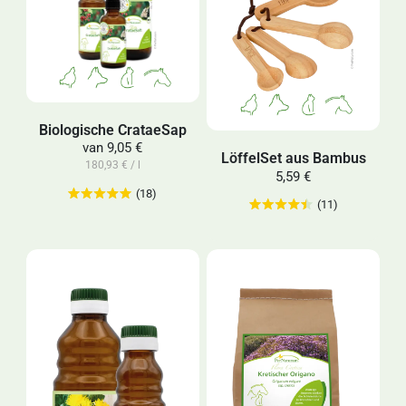
Biologische CrataeSap
van
9,05 €
LöffelSet aus Bambus
180,93 € / l
5,59 €
(18)
(11)