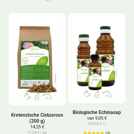
Biologische Echinasap
Kretenzische Cistusroos
van
9,05 €
(200 g)
180,93 € / l
14,25 €
71,24 € / kg
(3)