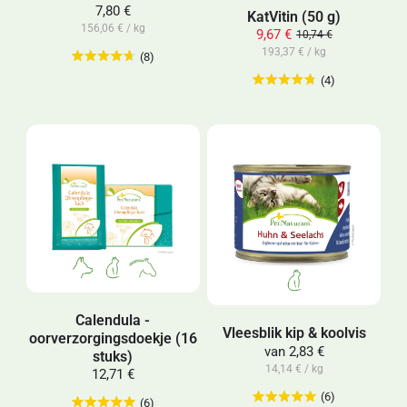
7,80 €
KatVitin (50 g)
156,06 € / kg
9,67 €
10,74 €
193,37 € / kg
(8)
(4)
Calendula -
Vleesblik kip & koolvis
oorverzorgingsdoekje (16
van
2,83 €
stuks)
14,14 € / kg
12,71 €
(6)
(6)