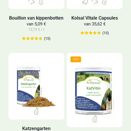
Bouillon van kippenbotten
Kolsal Vitale Capsules
van
5,09 €
van
35,62 €
12,72 € / l
(13)
(15)
Katzengarten