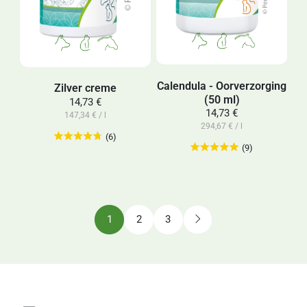
Calendula - Oorverzorging
Zilver creme
(50 ml)
14,73 €
14,73 €
147,34 € / l
294,67 € / l
(6)
(9)
1
2
3