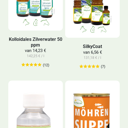
Kolloidales Zilverwater 50
ppm
SilkyCoat
van
14,23 €
van
6,56 €
142,25 € / l
131,18 € / l
(12)
(7)