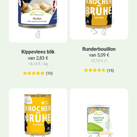
Runderbouillon
Kippevlees blik
van
5,09 €
van
2,83 €
12,72 € / l
14,14 € / kg
(15)
(10)