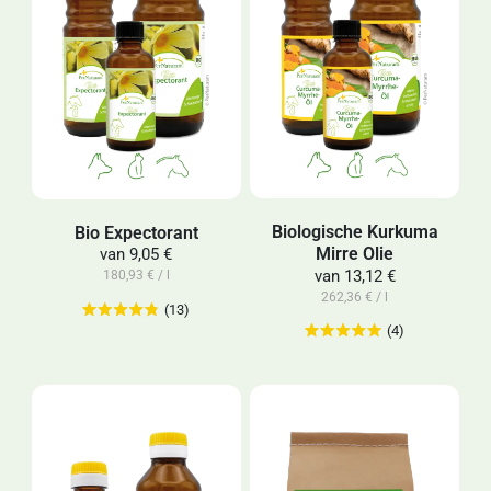
Biologische Kurkuma
Bio Expectorant
Mirre Olie
van
9,05 €
van
13,12 €
180,93 € / l
262,36 € / l
(13)
(4)