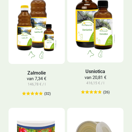
Usniotica
Zalmolie
van
20,81 €
van
7,34 €
416,15 € / l
146,78 € / l
(26)
(32)