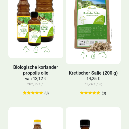
Biologische koriander
propolis olie
Kretischer Salie (200 g)
van
13,12 €
14,25 €
262,36 € / l
71,24 € / kg
(3)
(3)