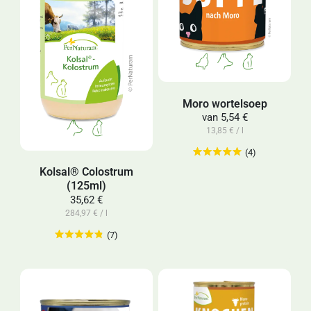
Moro wortelsoep
van
5,54 €
13,85 € / l
(4)
Kolsal® Colostrum
(125ml)
35,62 €
284,97 € / l
(7)