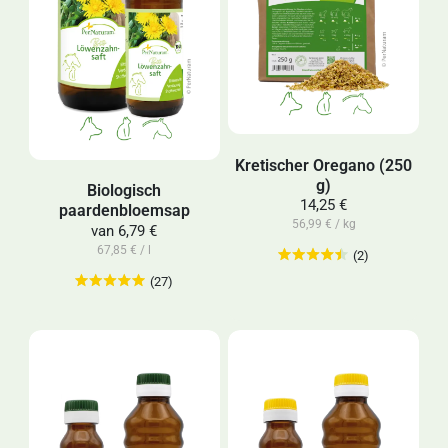
Kretischer Oregano (250
g)
Biologisch
14,25 €
paardenbloemsap
56,99 € / kg
van
6,79 €
67,85 € / l
(2)
(27)