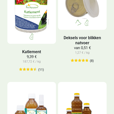
Deksels voor blikken
natvoer
van
0,51 €
Katlement
1,27 € / kg
9,39 €
(8)
187,72 € / kg
(11)