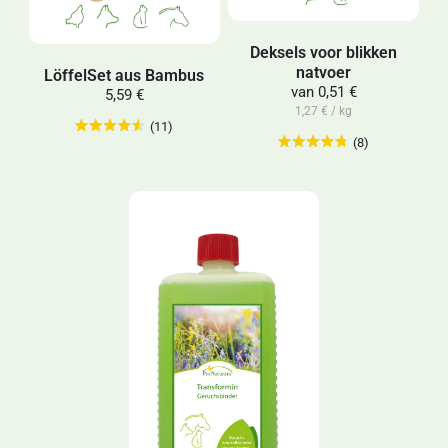
Deksels voor blikken
natvoer
LöffelSet aus Bambus
van
0,51 €
5,59 €
1,27 € / kg
(11)
(8)